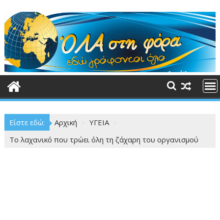
Περάστε
στο
περιεχόμενο
Είστε εδώ:
Αρχική
ΥΓΕΙΑ
Tο λαχανικό που τρώει όλη τη ζάχαρη του οργανισμού