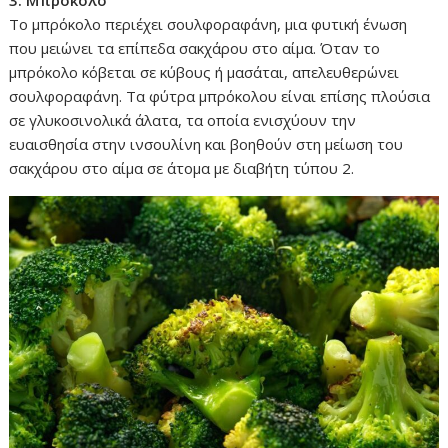
3. Μπρόκολο
Το μπρόκολο περιέχει σουλφοραφάνη, μια φυτική ένωση
που μειώνει τα επίπεδα σακχάρου στο αίμα. Όταν το
μπρόκολο κόβεται σε κύβους ή μασάται, απελευθερώνει
σουλφοραφάνη. Τα φύτρα μπρόκολου είναι επίσης πλούσια
σε γλυκοσινολικά άλατα, τα οποία ενισχύουν την
ευαισθησία στην ινσουλίνη και βοηθούν στη μείωση του
σακχάρου στο αίμα σε άτομα με διαβήτη τύπου 2.