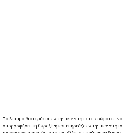
Τα λιπαρά διαταράσσουν την ικανότητα του σώματος να
απορροφήσει τη θυροξίνη και επηρεάζουν την ικανότητα
παραγωγής ορμονών. Από την άλλη, ο υποθυρεοειδισμός