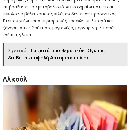
επιβραδύνει τον μεταβολισμό. Αυτό σημαίνει ότι είναι
εύκολο να βάλει κάποιος κιλά, αν δεν είναι προσεκτικός.
Έτσι συστήνεται ο περιορισμός τροφών με λιπαρά και
ζάχαρη, όπως βούτυρο, μαγιονέζα, μαργαρίνη, λιπαρά
κρέατα, γλυκά.
Σχετικά:
Το φυτό που θεραπεύει Oγκouς,
διαBnτn κι υψηλή Apτnpιακn πiεσn
Αλκοόλ