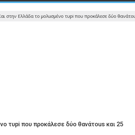
αι στην Ελλάδα το μολuσμένο τυpi που προκάλεσε δύο θανάτou
νο τυpi που προκάλεσε δύο θανάτous και 25