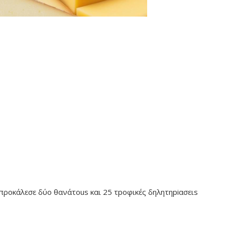
προκάλεσε δύο θανάτous και 25 τpοφικές δηλητηpiασειs