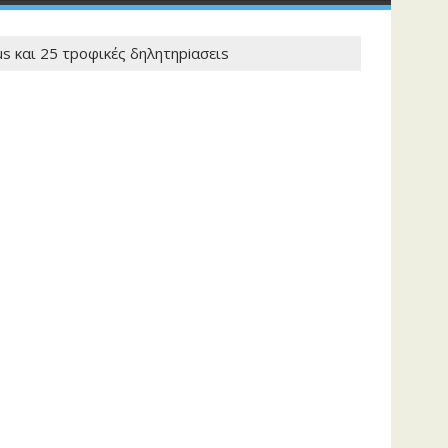
s και 25 τpοφικές δηλητηpiασειs