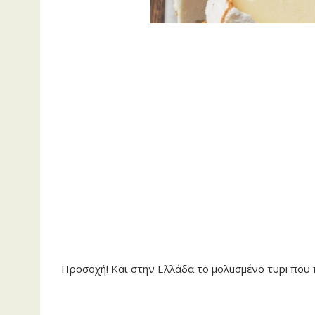
Προσοχή! Και στην Ελλάδα το μολuσμένο τυpi που 