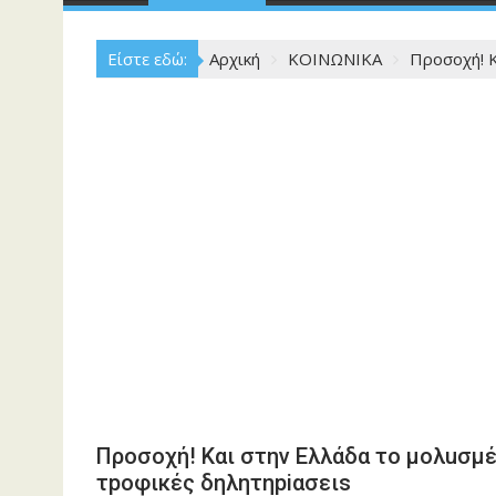
Είστε εδώ:
Αρχική
ΚΟΙΝΩΝΙΚΑ
Προσοχή! Κ
Προσοχή! Και στην Ελλάδα το μολuσμέ
τpοφικές δηλητηpiασειs