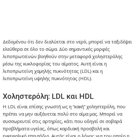
Δεδομένου ότι δεν διαλύεται στο νερό, μπορεί να ταξιδέψει
ελεύθερα σε όλο το σώμα. Δύο σημαντικές μορφές
λιποπρωτεϊνών βοηθούν στην μεταφορά χοληστερόλης
μέσω της κυκλοφορίας του αίματος. Αυτή είναι η
λιποπρωτεΐνη χαμηλής πυκνότητας (LDL) και η
λιποπρωτεΐνη υψηλής πυκνότητας (HDL).
Χοληστερόλη: LDL και HDL
Η LDL είναι επίσης γνωστή ως η “κακή” χοληστερόλη, που
πρέπει να μην αυξάνεται πολύ στο αίμα μας. Μπορεί να
συσσωρευτεί στις αρτηρίες, κάτι που οδηγεί σε σοβαρά
προβλήματα υγείας, όπως καρδιακή προσβολή και
εγκεφαλικό επεισόδιο. Αυτός είναι ο λόγος για τον οποίο η