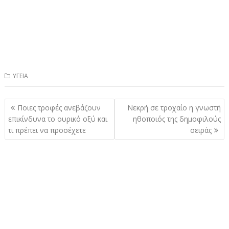
ΥΓΕΙΑ
Πλοήγηση
Ποιες τροφές ανεβάζουν
Νεκρή σε τροχαίο η γνωστή
άρθρων
επικίνδυνα το ουρικό οξύ και
ηθοποιός της δημοφιλούς
τι πρέπει να προσέχετε
σειράς