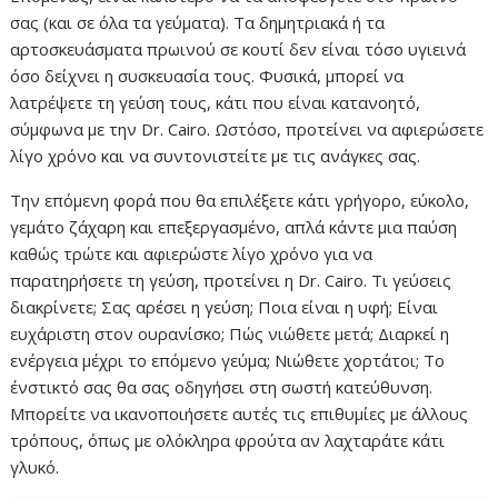
σας (και σε όλα τα γεύματα). Τα δημητριακά ή τα
αρτοσκευάσματα πρωινού σε κουτί δεν είναι τόσο υγιεινά
όσο δείχνει η συσκευασία τους. Φυσικά, μπορεί να
λατρέψετε τη γεύση τους, κάτι που είναι κατανοητό,
σύμφωνα με την Dr. Cairo. Ωστόσο, προτείνει να αφιερώσετε
λίγο χρόνο και να συντονιστείτε με τις ανάγκες σας.
Την επόμενη φορά που θα επιλέξετε κάτι γρήγορο, εύκολο,
γεμάτο ζάχαρη και επεξεργασμένο, απλά κάντε μια παύση
καθώς τρώτε και αφιερώστε λίγο χρόνο για να
παρατηρήσετε τη γεύση, προτείνει η Dr. Cairo. Τι γεύσεις
διακρίνετε; Σας αρέσει η γεύση; Ποια είναι η υφή; Είναι
ευχάριστη στον ουρανίσκο; Πώς νιώθετε μετά; Διαρκεί η
ενέργεια μέχρι το επόμενο γεύμα; Νιώθετε χορτάτοι; Το
ένστικτό σας θα σας οδηγήσει στη σωστή κατεύθυνση.
Μπορείτε να ικανοποιήσετε αυτές τις επιθυμίες με άλλους
τρόπους, όπως με ολόκληρα φρούτα αν λαχταράτε κάτι
γλυκό.