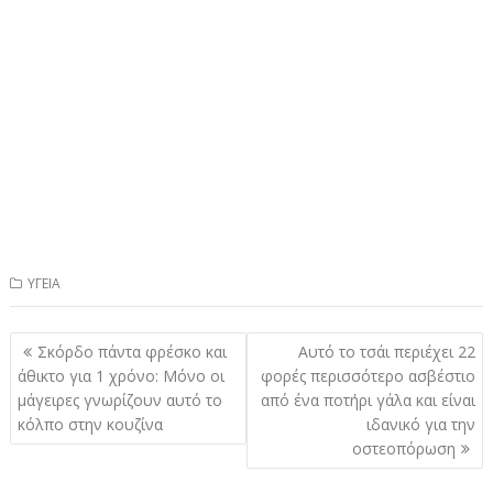
ΥΓΕΙΑ
Πλοήγηση
Σκόρδο πάντα φρέσκο και
Αυτό το τσάι περιέχει 22
άρθρων
άθικτο για 1 χρόνο: Mόνο οι
φορές περισσότερο ασβέστιο
μάγειρες γνωρίζουν αυτό το
από ένα ποτήρι γάλα και είναι
κόλπο στην κουζίνα
ιδανικό για την
οστεοπόρωση