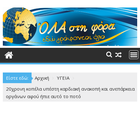
Περάστε
στο
περιεχόμενο
Είστε εδώ:
Αρχική
ΥΓΕΙΑ
20χρονη κοπέλα υπέστη καpδιακή ανακοπή και ανεπάpκεια
οργάνων αφού ήπιε αυτό το ποτό