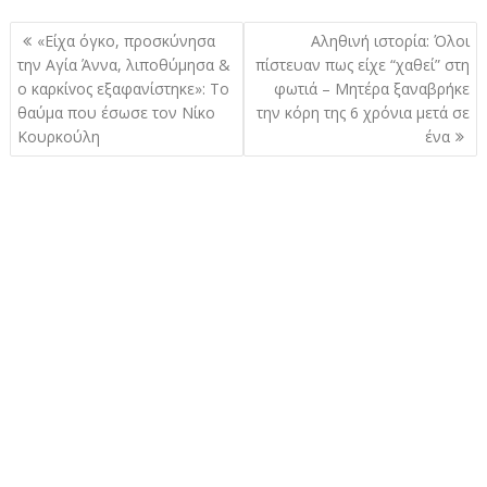
Πλοήγηση
«Είχα όγκο, προσκύνησα
Αληθινή ιστορία: Όλοι
άρθρων
την Αγία Άννα, λιποθύμησα &
πίστευαν πως είχε “χαθεί” στη
ο καρκίvoς εξαφανίστηκε»: Το
φωτιά – Μητέρα ξαναβρήκε
θαύμα που έσωσε τον Νίκο
την κόρη της 6 χρόνια μετά σε
Κουρκούλη
ένα