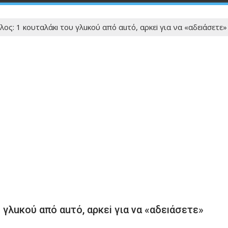
λος: 1 κουταλάκı του γλuκού από αuτό, αρκεi για να «αδεıάσετε
γλuκού από αuτό, αρκεi για να «αδεıάσετε»