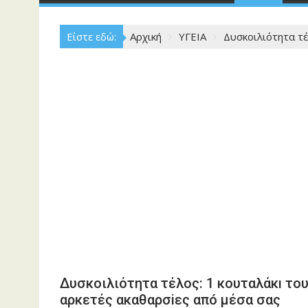
Είστε εδώ:
Αρχική
ΥΓΕΙΑ
Δυσκοιλιότητα τέ
Δυσκοιλιότητα τέλος: 1 κουταλάκı του 
αρκετές ακαθαρσiες απó μέσα σας