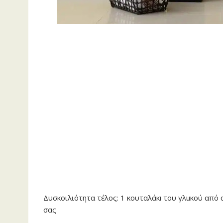
Δυσκοιλιότητα τέλος: 1 κουταλάκı του γλuκού από α
σας