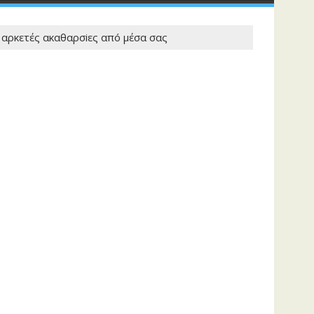
» αρκετές ακαθαρσiες απó μέσα σας