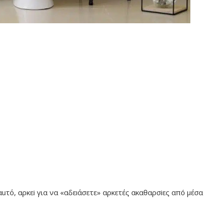
uτό, αρκεi για να «αδεıάσετε» αρκετές ακαθαρσiες απó μέσα