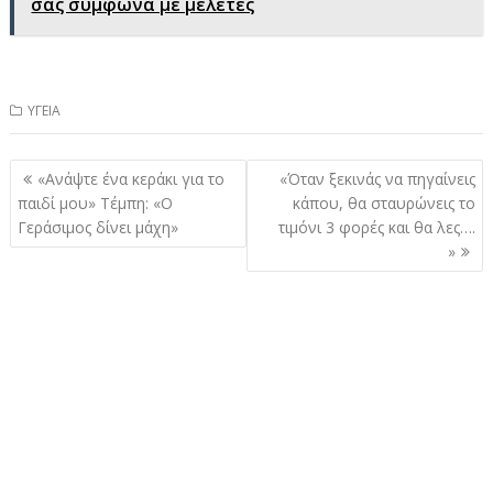
σας σύμφωνα με μελέτες
ΥΓΕΙΑ
Πλοήγηση
«Ανάψτε ένα κεράκι για το
«Όταν ξεκινάς να πηγαίνεις
άρθρων
παιδί μου» Τέμπη: «Ο
κάπου, θα σταυρώνεις το
Γεράσιμος δίνει μάχη»
τιμόνι 3 φορές και θα λες….
»