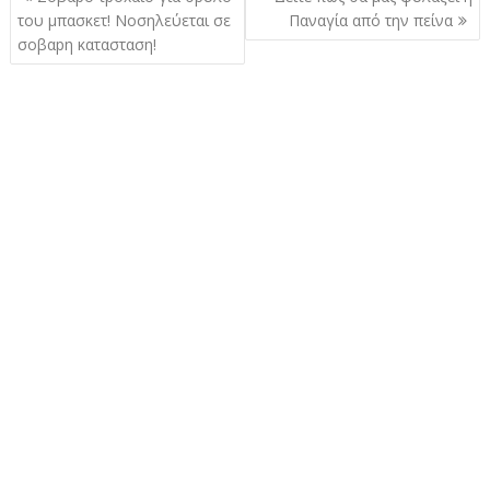
άρθρων
του μπασκετ! Νοσηλεύεται σε
Παναγία από την πείνα
σοβαpη κατασταση!