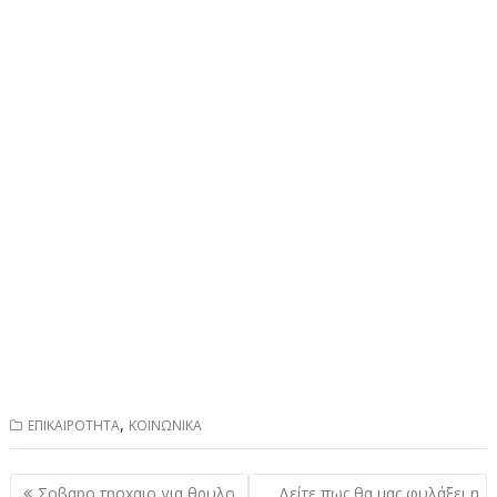
,
ΕΠΙΚΑΙΡΟΤΗΤΑ
ΚΟΙΝΩΝΙΚΑ
Πλοήγηση
Σοβαpo τpoxαιο για θρυλο
Δείτε πως θα μας φυλάξει η