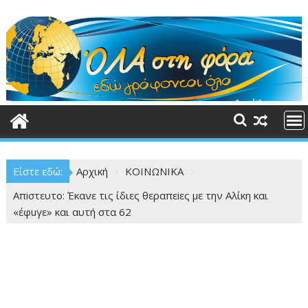
Περάστε
στο
περιεχόμενο
Είστε εδώ:
Αρχική
ΚΟΙΝΩΝΙΚΑ
Απiστευτο: Έκανε τις ίδιες θεραπεiες με την Αλίκη και
«έφuγε» και αυτή στα 62