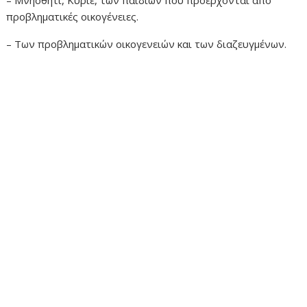
– Μνήσθητι, Κύριε, των παιδιών πού προέρχονται από
προβληματικές οικογένειες.
– Των προβληματικών οικογενειών και των διαζευγμένων.