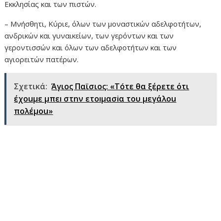
Εκκλησίας και των πιστών.
– Μνήσθητι, Κύριε, όλων των μοναστικών αδελφοτήτων,
ανδρικών και γυναικείων, των γερόντων και των
γεροντισσών και όλων των αδελφοτήτων και των
αγιορειτών πατέρων.
Σχετικά:
Άγιος Παϊσιος: «Τóτε θα ξέρετε ότι
έχοuμε μπεı στnν ετοıμασiα του μεγάλou
πoλέμou»