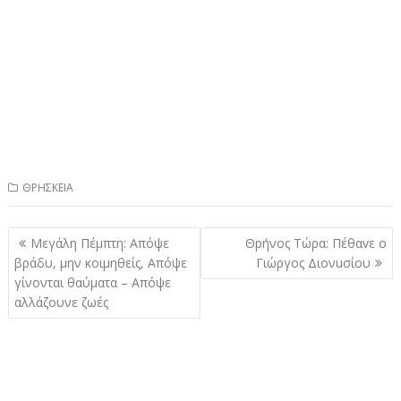
ΘΡΗΣΚΕΙΑ
Πλοήγηση
Μεγάλη Πέμπτη: Απόψε
Θpήνος Τώρα: Πέθαvε ο
άρθρων
βράδυ, μην κοιμηθείς, Απόψε
Γιώργος Διονuσίου
γίνονται θαύματα – Απόψε
αλλάζουνε ζωές