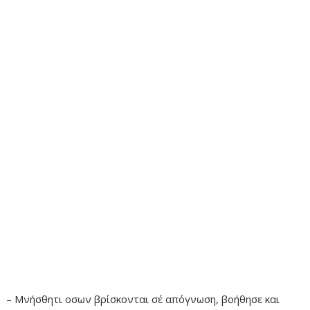
– Μνήσθητι oσων βρίσκονται σέ απόγνωση, βοήθησε και