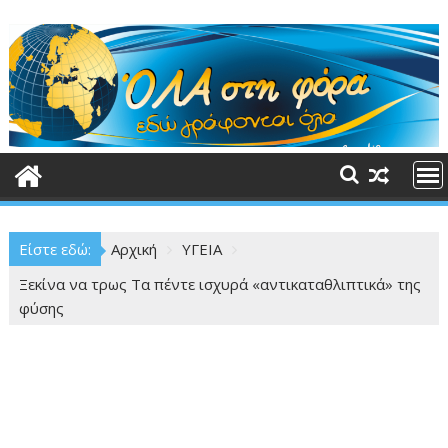
Περάστε
στο
περιεχόμενο
Είστε εδώ:
Αρχική
ΥΓΕΙΑ
Ξεκίνα να τρως Τα πέντε ισχυρά «αντικαταθλιπτικά» της
φύσης