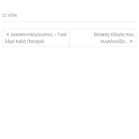
ΥΓΕΙΑ
Πλοήγηση
Δεκαπενταύγουστος – Γιατί
Εκτακτη είδηση που
άρθρων
λέμε Καλή Παναγιά
συγκλονίζει…