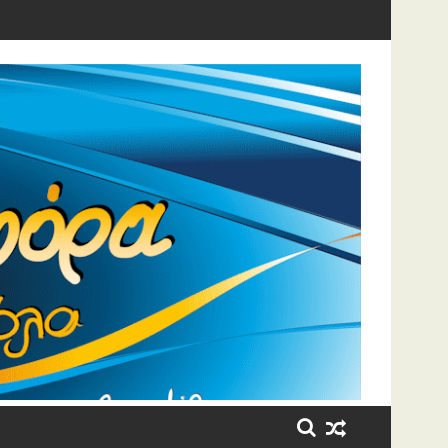
ρκίνο – Η «θυσία» για τον 7χρονο γιο της