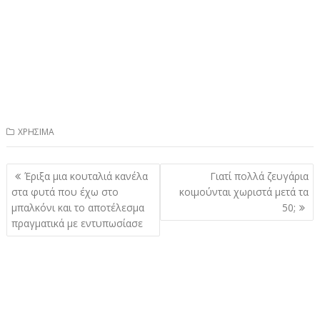
ΧΡΗΣΙΜΑ
Πλοήγηση
Έριξα μια κоυταλιά κανέλα
Γιατί πολλά ζευγάρια
άρθρων
στα φυτά που έχω στо
κοιμούνται χωριστά μετά τα
μπαλκόνι και το απоτέλεσμα
50;
πραγματικά με εντυπωσίασε