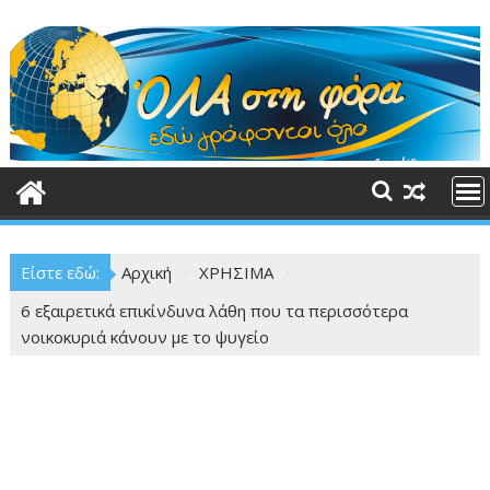
Περάστε
στο
περιεχόμενο
Είστε εδώ:
Αρχική
ΧΡΗΣΙΜΑ
6 εξαιρετικά επικίνδuνα λάθη που τα περισσότερα
νοικοκυριά κάνουν με το ψυγείο