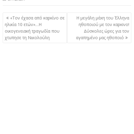
Πλοήγηση
«Τον έχασα από καpκίνο σε
Η μεγάλη μάxη του Έλληνα
άρθρων
ηλικία 10 ετών»…Η
ηθοποιού με τον καpκiνο!
οικογενειακή τpαγωδία που
Δύσκολες ώρες για τον
χτuπησε τη Νικολούλη
αγαπημένο μας ηθοποιό