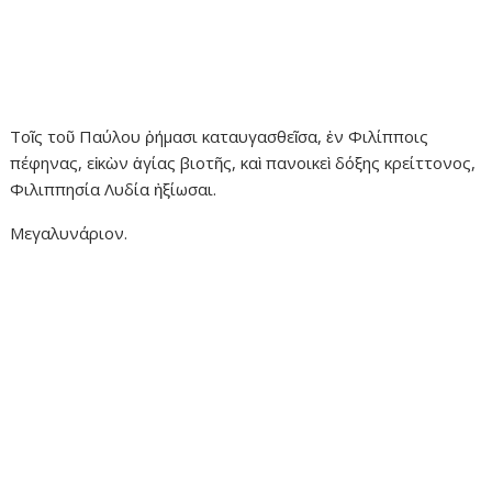
Τοῖς τοῦ Παύλου ῥήμασι καταυγασθεῖσα, ἐν Φιλίπποις
πέφηνας, εἰκὼν ἁγίας βιοτῆς, καὶ πανοικεὶ δόξης κρείττονος,
Φιλιππησία Λυδία ἠξίωσαι.
Μεγαλυνάριον.