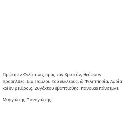
Πρώτη ἐν Φιλίπποις πρὸς τὸν Χριστόν, θεόφρον
προσῆλθες, διὰ Παύλου τοῦ εὐκλεοῦς, ὦ Φιλιππησία, Λυδία
καὶ ἐν ῥείθροις, Ζυγάκτου ἐβαπτίσθης, πανοικεὶ πάνσεμνε.
Μυργιώτης Παναγιώτης