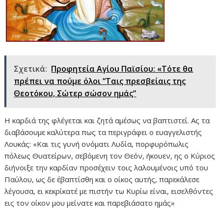
Σχετικά:
Προφητεία Αγίου Παϊσίου: «Τότε θα
πρέπει να πούμε όλοι “Ταις πρεσβείαις της
Θεοτόκου, Σώτερ σώσον ημάς”
Η καρδιά της φλέγεται και ζητά αμέσως να βαπτιστεί. Ας τα
διαβάσουμε καλύτερα πως τα περιγράφει ο ευαγγελιστής
Λουκάς: «Και τις γυνή ονόματι Λυδία, πορφυρόπωλις
πόλεως Θυατείρων, σεβόμενη τον Θεόν, ήκουεν, ης ο Κύριος
διήνοιξε την καρδίαν προσέχειν τοις λαλουμένοις υπό του
Παύλου, ως δε έβαπτίσθη και ο οίκος αυτής, παρεκάλεσε
λέγουσα, ει κεκρίκατέ με πιστήν τω Κυρίω είναι, εισελθόντες
εις τον οίκον μου μείνατε και παρεβιάσατο ημάς»