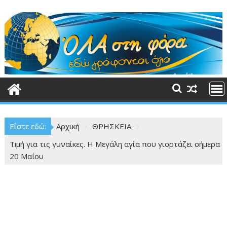
Περάστε
στο
περιεχόμενο
Είστε εδώ:
Αρχική
ΘΡΗΣΚΕΙΑ
Τıμή για τις γυναίκες. Η Μεγάλη αγία που γιορτάζει σήμερα
20 Μαΐου