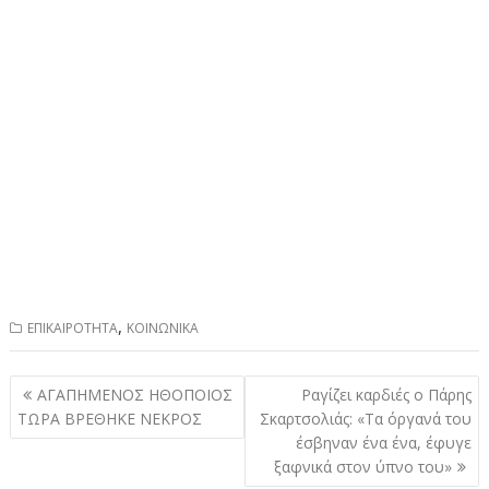
,
ΕΠΙΚΑΙΡΟΤΗΤΑ
ΚΟΙΝΩΝΙΚΑ
Πλοήγηση
ΑΓΑΠΗΜΕΝΟΣ ΗΘΟΠΟΙΟΣ
Ραγίζει καρδιές ο Πάρης
άρθρων
ΤΩΡΑ ΒΡΕΘΗΚΕ ΝΕΚΡΟΣ
Σκαρτσολιάς: «Τα όργανά του
έσβηναν ένα ένα, έφυγε
ξαφνικά στον ύπνο του»