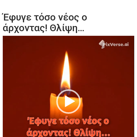
Έφυγε τόσο νέος ο
άρχοντας! Θλίψη…
Πρόγραμμα
Αναπαραγωγής
Βίντεο