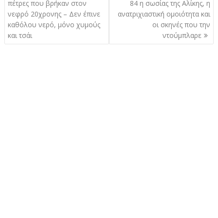
άρθρων
πέτρες που βρήκαν στον
84 η σωσίας της Αλίκης, η
νεφρό 20χρονης – Δεν έπινε
ανατριχιαστική ομοιότητα και
καθόλου νερό, μόνο χυμούς
οι σκηνές που την
και τσάι
ντούμπλαρε