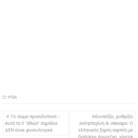
ΥΓΕΙΑ
Πλοήγηση
Το σώμα προειδοποιεί –
Αδυνατίζει, ρυθμίζει
άρθρων
Αυτά τα 5 “αθώα” σημάδια
xοληστερίνη & σάκxαρο: Ο
ΔΕΝ είναι φυσιολογικά
ελληνικός ξηρός καρπός με
διπλάσια πρωτεΐνη, γίνεται