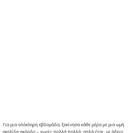
Για μια ολόκληρη εβδομάδα, ξεκίνησα κάθε μέρα με μια ωμή
σκελίδα σκόρδο – χωρίς πολλά πολλά, απλά έτσι, με άδειο