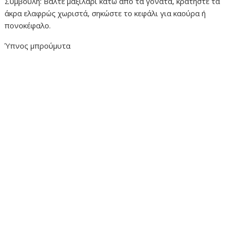
Συμβουλή: Βάλτε μαξιλάρι κάτω από τα γόνατα, κρατήστε τα
άκρα ελαφρώς χωριστά, σηκώστε το κεφάλι για καούρα ή
πονοκέφαλο.
Ύπνος μπρούμυτα