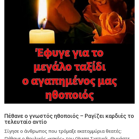
Πέθανε ο γνωστός ηθοποιός – Ραγίζει καρδιές το
τελευταίο αντίο
Σίγησε ο άνθρωπος που τρόμαξε εκατομμύρια θεατές:
Πέθανε ο θρυλικός «κακός» του Ghajini Σχετικά: Θυμάστε