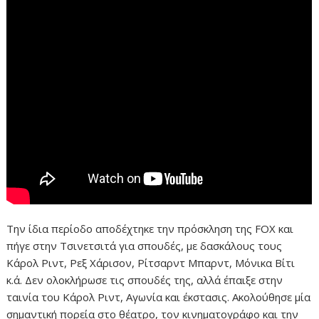
Την ίδια περίοδο αποδέχτηκε την πρόσκληση της FOX και
πήγε στην Τσινετσιτά για σπουδές, με δασκάλους τους
Κάρολ Ριντ, Ρεξ Χάρισον, Ρίτσαρντ Μπαρντ, Μόνικα Βίτι
κ.ά. Δεν ολοκλήρωσε τις σπουδές της, αλλά έπαιξε στην
ταινία του Κάρολ Ριντ, Αγωνία και έκστασις. Ακολούθησε μία
σημαντική πορεία στο θέατρο, τον κινηματογράφο και την