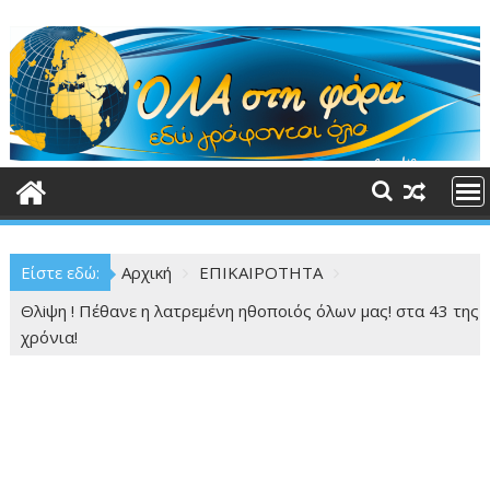
Περάστε
στο
περιεχόμενο
Είστε εδώ:
Αρχική
ΕΠΙΚΑΙΡΟΤΗΤΑ
Θλiψη ! Πέθανε η λατρεμένη ηθοποιός όλων μας! στα 43 της
χρόνια!