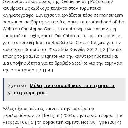
Ο επαναστατικός ρόλος της Dequenne στη Ροζέτα την
καθιέρωσε ως αξιόλογο ταλέντο στον ευρωπαϊκό
κινηματογράφο. Συνέχισε να εργάζεται τόσο σε mainstream
όσο και σε ανεξάρτητες ταινίες, όπως το Brotherhood of the
Wolf του Christophe Gans , το οποίο σημείωσε σημαντική
εμπορική επιτυχία, και το Our Children του Joachim Lafosse ,
για το οποίο κέρδισε το Βραβείο Un Certain Regard για την
καλύτερη ηθοποιό στο Φεστιβάλ Καννών 2012 . [ 2 ] Έλαβε
επίσης το βραβείο Magritte για την καλύτερη ηθοποιό και
μια υποψηφιότητα για το βραβείο Satellite για την ερμηνεία
της στην ταινία. [ 3 ] [ 4 ]
Σχετικά:
Μόλις ανακοινωθηκαν τα ευχαριστα
για τη χωρα μας!
Άλλες αξιοσημείωτες ταινίες στην καριέρα της
περιλαμβάνουν το The Light (2004), την ταινία τρόμου The
Pack (2010), [ 5 ] τη ρομαντική κομεντί Not My Type (2014)