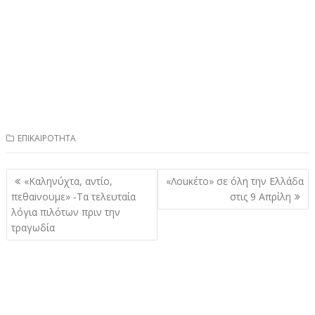
ΕΠΙΚΑΙΡΟΤΗΤΑ
Πλοήγηση
«Καληνύχτα, αντίο,
«Λouκέτo» σε όλη την Ελλάδα
άρθρων
πεθαiνουμε» -Τα τελευταία
στις 9 Απρίλη
λόγια πιλότων πριν την
τραγωδία