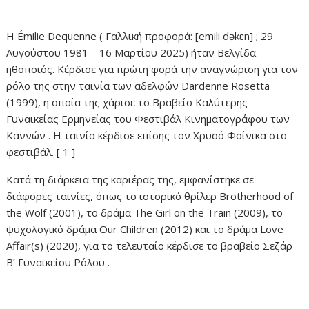
Η Émilie Dequenne ( Γαλλική προφορά: [emili dəkɛn] ; 29
Αυγούστου 1981 – 16 Μαρτίου 2025) ήταν Βελγίδα
ηθοποιός. Κέρδισε για πρώτη φορά την αναγνώριση για τον
ρόλο της στην ταινία των αδελφών Dardenne Rosetta
(1999), η οποία της χάρισε το Βραβείο Καλύτερης
Γυναικείας Ερμηνείας του Φεστιβάλ Κινηματογράφου των
Καννών . Η ταινία κέρδισε επίσης τον Χρυσό Φοίνικα στο
φεστιβάλ. [ 1 ]
Κατά τη διάρκεια της καριέρας της, εμφανίστηκε σε
διάφορες ταινίες, όπως το ιστορικό θρίλερ Brotherhood of
the Wolf (2001), το δράμα The Girl on the Train (2009), το
ψυχολογικό δράμα Our Children (2012) και το δράμα Love
Affair(s) (2020), για το τελευταίο κέρδισε το βραβείο Σεζάρ
Β’ Γυναικείου Ρόλου .