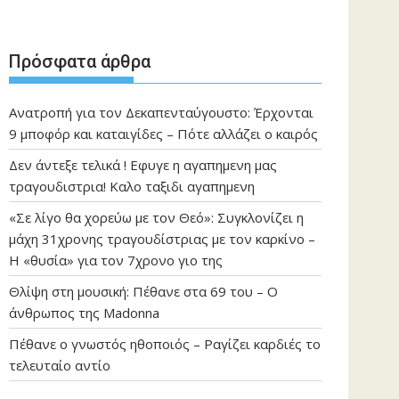
Πρόσφατα άρθρα
Ανατροπή για τον Δεκαπενταύγουστο: Έρχονται
9 μποφόρ και καταιγίδες – Πότε αλλάζει ο καιρός
Δεν άντεξε τελικά ! Εφυγε η αγαπημενη μας
τραγουδιστρια! Καλο ταξιδι αγαπημενη
«Σε λίγο θα χορεύω με τον Θεό»: Συγκλονίζει η
μάχη 31χρονης τραγουδίστριας με τον καρκίνο –
Η «θυσία» για τον 7χρονο γιο της
Θλίψη στη μουσική: Πέθανε στα 69 του – Ο
άνθρωπος της Madonna
Πέθανε ο γνωστός ηθοποιός – Ραγίζει καρδιές το
τελευταίο αντίο