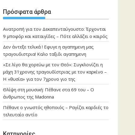
Πρόσφατα άρθρα
Ανατροπή για τον Δεκαπενταύγουστο: Έρχονται
9 μποφόρ και καταιγίδες – Πότε αλλάζει ο καιρός
Δεν άντεξε τελικά ! Εφυγε η αγαπημενη μας
τραγουδιστρια! Καλο ταξιδι αγαπημενη
«Σε λίγο θα χορεύω με τον Θεό»: Συγκλονίζει η
μάχη 31χρονης τραγουδίστριας με τον καρκίνο –
Η «θυσία» για τον 7χρονο γιο της
Θλίψη στη μουσική: Πέθανε στα 69 του – Ο
άνθρωπος της Madonna
Πέθανε ο γνωστός ηθοποιός – Ραγίζει καρδιές το
τελευταίο αντίο
Kατηγορίες