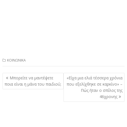
ΚΟΙΝΩΝΙΚΑ
Πλοήγηση
Μπορείτε να μαντέψετε
«Είχα μια ελιά τέσσερα χρόνια
άρθρων
ποια είναι η μάνα του παιδιού;
που εξελίχθηκε σε καρκίνο» –
Πώς ήταν ο σπίλος της
46χρονης