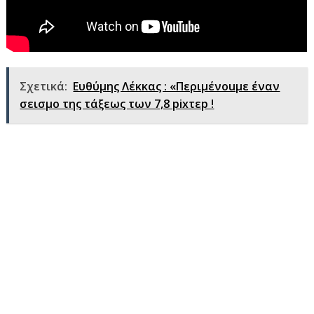
Σχετικά:
Ευθύμης Λέκκας : «Περιμένοuμε έναν
σεισμo της τάξεως των 7,8 pixτεp !