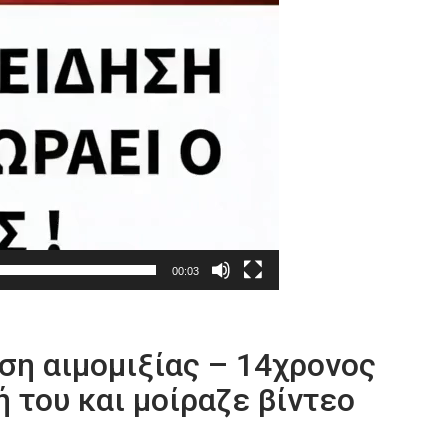
00:03
ση αιμομιξίας – 14χρονος
 του και μοίραζε βίντεο