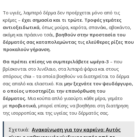
Το υγιές, λαμπερό δέρμα δεν προέρχεται μόνο από τις
κρέμες –
έχει σημασία και τι τρώτε.
Τροφές γεμάτες
αντιοξειδωτικά
, όπως μούρα, καρότα, σπανάκι, αβοκάντο,
ακόμη και πράσινο τσάι,
βοηθούν στην προστασία του
δέρματός σας καταπολεμώντας τις ελεύθερες ρίζες που
προκαλούν γήρανση.
Θα πρέπει επίσης να συμπεριλάβετε ωμέγα-3
– που
βρίσκονται στο λινέλαιο, στα λιπαρά ψάρια και στους
σπόρους chia – τα οποία βοηθούν να διατηρείται το δέρμα
σας απαλό και ελαστικό. Και
μην ξεχνάτε τον ψευδάργυρο,
ο οποίος υποστηρίζει την επανόρθωση του
δέρματος.
Μια κούπα απλό γιαούρτι κάθε μέρα, γεμάτο
με
προβιοτικά
, μπορεί επίσης να βοηθήσει στη διατήρηση
της ισορροπίας και της υγείας του δέρματός σας.
Σχετικά:
Ανακοίνωση για τον καρκίνο: Αυτός