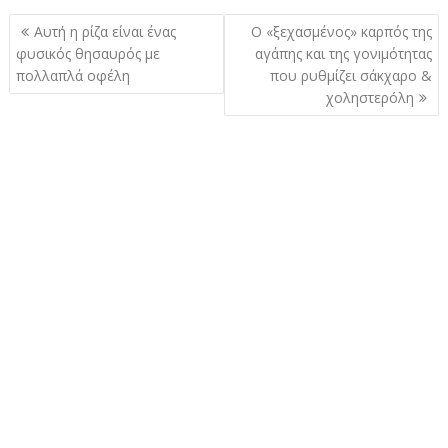
Πλοήγηση
Αυτή η ρίζα είναι ένας
Ο «ξεχασμένος» καρπός της
άρθρων
φυσικός θησαυρός με
αγάπης και της γονıμότητας
πολλαπλά οφέλη
που ρυθμίζει σάκχαρo &
χoληστερóλη