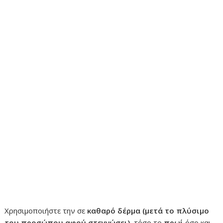
Χρησιμοποιήστε την σε
καθαρό
δέρμα (μετά το πλύσιμο
του προσώπου αφού στεγνώσει)
, τόσο το
πρωί
όσο και