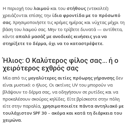
Η περιοχή του
λαιμού
και του
στήθους
(ντεκολτέ)
χρειάζονται επίσης την
ίδια φροντίδα με το πρόσωπό
σας
. Χρησιμοποιήστε τις κρέμες ημέρας και νύχτας μέχρι τη
βάση του λαιμού σας. Μην το τρίβετε δυνατά — αντίθετα,
κάντε
απαλό μασάζ με ανοδικές κινήσεις για να
στηρίξετε το δέρμα, όχι να το καταστρέψετε.
Ήλιος: Ο Καλύτερος φίλος σας… ή ο
χειρότερος εχθρός σας
Μία από τις
μεγαλύτερες αιτίες πρόωρης γήρανσης
δεν
είναι μυστικό: ο ήλιος. Οι ακτίνες UV του μπορούν να
βλάψουν το δέρμα σας, να οδηγήσουν σε ρυτίδες και να
προκαλέσουν σκούρες κηλίδες. Είτε βρίσκεστε στην πόλη
είτε στην παραλία,
χρησιμοποιείτε πάντα αντηλιακό με
τουλάχιστον SPF 30
–
ακόμα και κατά τη διάρκεια του
χειμώνα.