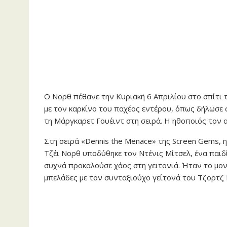
Ο Νορθ πέθανε την Κυριακή 6 Απριλίου στο σπίτι τ
με τον καρκίνο του παχέος εντέρου, όπως δήλωσε 
τη Μάργκαρετ Γουέιντ στη σειρά. Η ηθοποιός τον 
Στη σειρά «Dennis the Menace» της Screen Gems, 
Τζέι Νορθ υποδύθηκε τον Ντένις Μίτσελ, ένα παιδί
συχνά προκαλούσε χάος στη γειτονιά. Ήταν το μονα
μπελάδες με τον συνταξιούχο γείτονά του Τζορτζ 