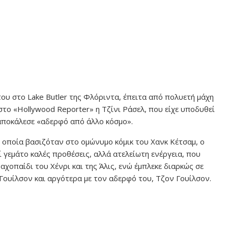
ου στο Lake Butler της Φλόριντα, έπειτα από πολυετή μάχη
στο «Hollywood Reporter» η Τζίνι Ράσελ, που είχε υποδυθεί
αποκάλεσε «αδερφό από άλλο κόσμο».
η οποία βασιζόταν στο ομώνυμο κόμικ του Χανκ Κέτσαμ, ο
 γεμάτο καλές προθέσεις, αλλά ατελείωτη ενέργεια, που
χοπαίδι του Χένρι και της Άλις, ενώ έμπλεκε διαρκώς σε
Γουίλσον και αργότερα με τον αδερφό του, Τζον Γουίλσον.