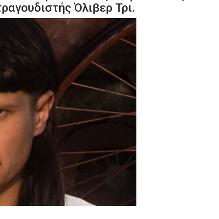
τραγουδιστής Όλιβερ Τρι.