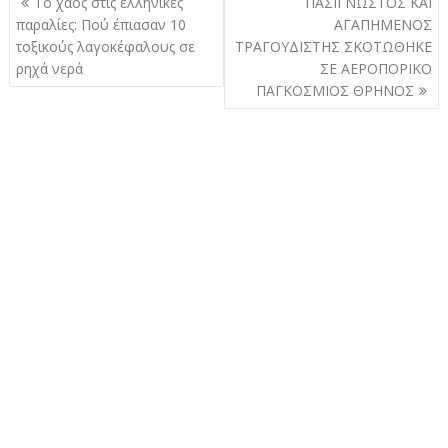
Το χάος στις ελληνικές
ΠΑΣΙΓΝΩΣΤΟΣ ΚΑΙ
άρθρων
παραλίες: Πού έπιασαν 10
ΑΓΑΠΗΜΕΝΟΣ
τοξικούς λαγοκέφαλους σε
ΤΡΑΓΟΥΔΙΣΤΗΣ ΣΚΟΤΩΘΗΚΕ
ρηχά νερά
ΣΕ ΑΕΡΟΠΟΡΙΚΟ
ΠΑΓΚΟΣΜΙΟΣ ΘΡΗΝΟΣ