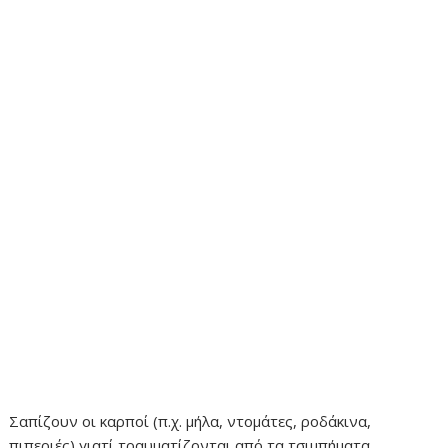
Σαπίζουν οι καρποί (π.χ. μήλα, ντομάτες, ροδάκινα,
πιπεριές) γιατί τραυματίζονται από τα τσιμπήματα.