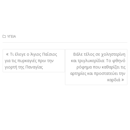
ΥΓΕΙΑ
Πλοήγηση
Τι έλεγε ο Άγιος Παΐσιος
Βάλε τέλος σε χοληστερίνη
άρθρων
για τις πυρκαγιές πριν την
και τριγλυκερίδια: Το φθηνό
γιορτή της Παναγίας
ρόφημα που καθαρίζει τις
αρτηρίες και προστατεύει την
καρδιά