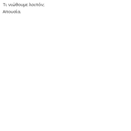
Τι νιώθουμε λοιπόν;
Απουσία.