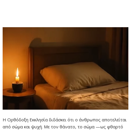
Η Ορθόδοξη Εκκλησία διδάσκει ότι ο άνθρωπος αποτελείται
από σώμα και ψυχή. Με τον θάνατο, το σώμα —ως φθαρτό