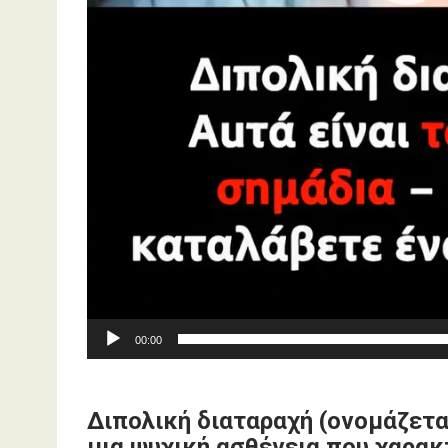
00:00
Διπολική διαταραχή (ονομάζετα
μια ψυχική ασθένεια που χαρακ