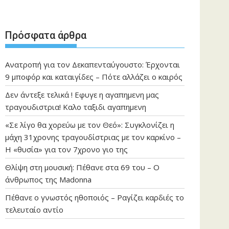
Πρόσφατα άρθρα
Ανατροπή για τον Δεκαπενταύγουστο: Έρχονται
9 μποφόρ και καταιγίδες – Πότε αλλάζει ο καιρός
Δεν άντεξε τελικά ! Εφυγε η αγαπημενη μας
τραγουδιστρια! Καλο ταξιδι αγαπημενη
«Σε λίγο θα χορεύω με τον Θεό»: Συγκλονίζει η
μάχη 31χρονης τραγουδίστριας με τον καρκίνο –
Η «θυσία» για τον 7χρονο γιο της
Θλίψη στη μουσική: Πέθανε στα 69 του – Ο
άνθρωπος της Madonna
Πέθανε ο γνωστός ηθοποιός – Ραγίζει καρδιές το
τελευταίο αντίο