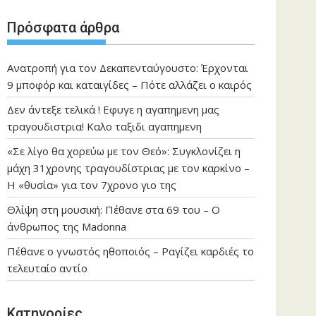
Πρόσφατα άρθρα
Ανατροπή για τον Δεκαπενταύγουστο: Έρχονται
9 μποφόρ και καταιγίδες – Πότε αλλάζει ο καιρός
Δεν άντεξε τελικά ! Εφυγε η αγαπημενη μας
τραγουδιστρια! Καλο ταξιδι αγαπημενη
«Σε λίγο θα χορεύω με τον Θεό»: Συγκλονίζει η
μάχη 31χρονης τραγουδίστριας με τον καρκίνο –
Η «θυσία» για τον 7χρονο γιο της
Θλίψη στη μουσική: Πέθανε στα 69 του – Ο
άνθρωπος της Madonna
Πέθανε ο γνωστός ηθοποιός – Ραγίζει καρδιές το
τελευταίο αντίο
Kατηγορίες