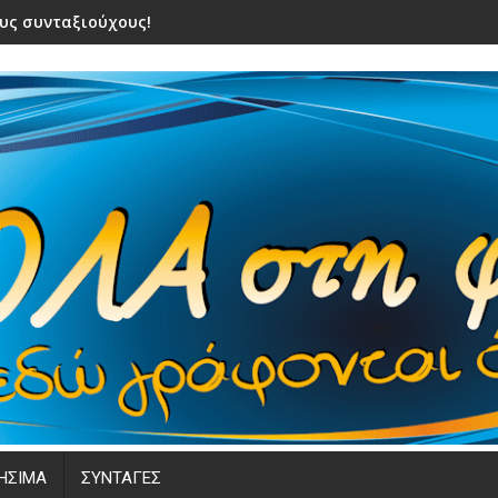
υς συνταξιούχους! Ποιοι θα πάρουν <ανασα> !
ΗΣΙΜΑ
ΣΥΝΤΑΓΕΣ