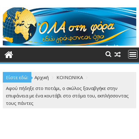
Περάστε
στο
περιεχόμενο
Είστε εδώ:
Αρχική
ΚΟΙΝΩΝΙΚΑ
Αφού πήδηξε στο ποτάμι, ο σκύλος ξαναβγήκε στην
επιφάνεια με ένα κουτάβι στο στόμα του, εκπλήσσοντας
τους πάντες