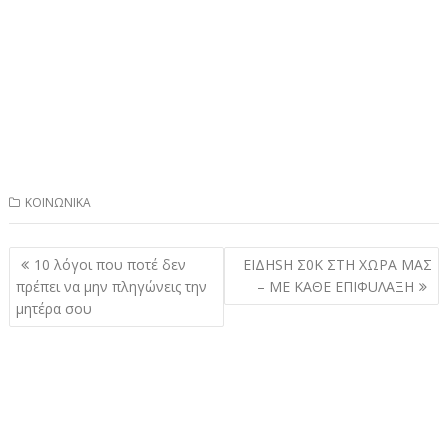
ΚΟΙΝΩΝΙΚΑ
Πλοήγηση
10 λόγοι που ποτέ δεν
EIΔΗSH Σ0Κ ΣΤΗ ΧΩΡΑ ΜΑΣ
άρθρων
πρέπει να μην πληγώνεις την
– ΜΕ ΚΑΘΕ ΕΠΙΦUΛΑΞΗ
μητέρα σου