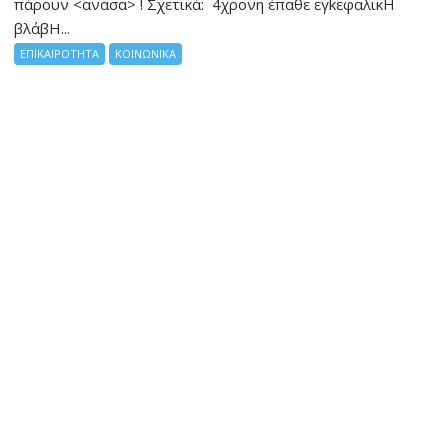
πάρουν <ανασα> ! Σχετικά: 4χρονη έπαθε εγkεφαλικH
βλάβH...
ΕΠΙΚΑΙΡΟΤΗΤΑ
ΚΟΙΝΩΝΙΚΑ