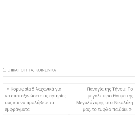
,
ΕΠΙΚΑΙΡΟΤΗΤΑ
ΚΟΙΝΩΝΙΚΑ
Πλοήγηση
Κορυφαία 5 λαχανικά για
Παναγία της Τήνου: Το
άρθρων
να αποτοξινώσετε τις αρτηρίες
μεγαλύτερο θαuμα της
σας και να προλάβετε τα
Μεγαλόχαρης στο Νικολάκη
εμφράγματα
μας, το τυφλό παιδάκι