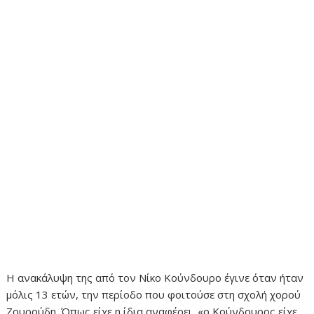
Η ανακάλυψη της από τον Νίκο Κούνδουρο έγινε όταν ήταν
μόλις 13 ετών, την περίοδο που φοιτούσε στη σχολή χορού
Ζουρούδη. Όπως είχε η ίδια αναφέρει, «ο Κούνδουρος είχε