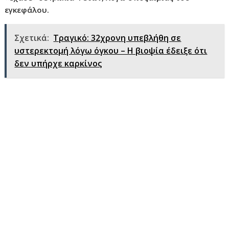
εγκεφάλου.
Σχετικά:
Τραγικό: 32χρονη υπεβλήθη σε
υστερεκτομή λόγω όγκου – Η βιοψία έδειξε ότι
δεν υπήρχε καρκίνος