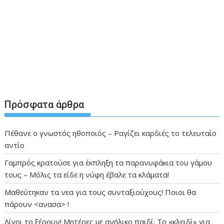
Πρόσφατα άρθρα
Πέθανε ο γνωστός ηθοποιός – Ραγίζει καρδιές το τελευταίο
αντίο
Γαμπρός κρατούσε για έκπληξη τα παρανυφάκια του γάμου
τους – Μόλις τα είδε η νύφη έβαλε τα κλάματα!
Μαθεύτηκαν τα νεα για τους συνταξιούχους! Ποιοι θα
πάρουν <ανασα> !
Λίγοι το ξέρουν! Μητέρες με ανήλικο παιδί: Το «κλειδί» για