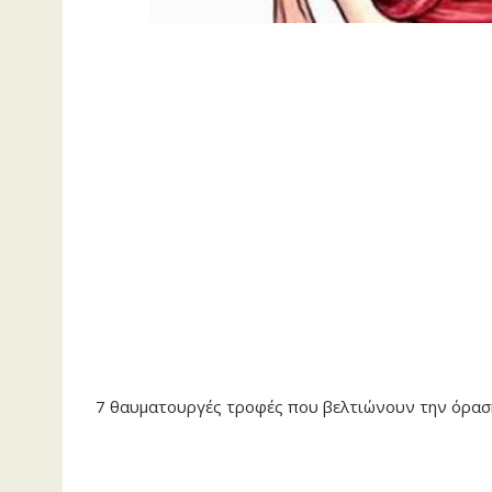
7 θαυματουργές τροφές που βελτιώνουν την όραση