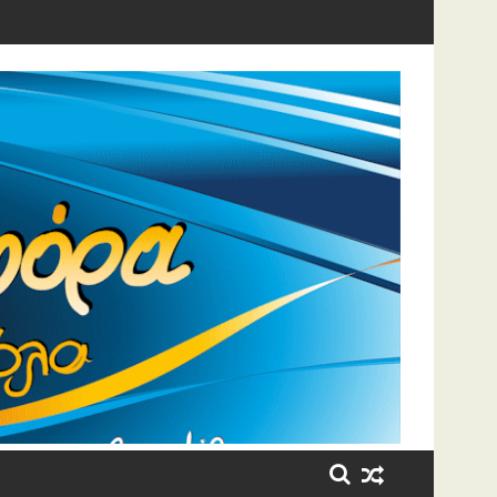
ρκίνο – Η «θυσία» για τον 7χρονο γιο της