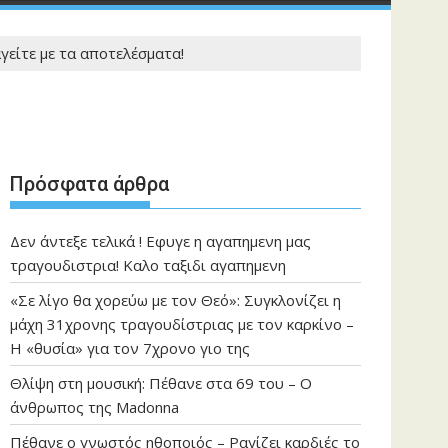
είτε με τα αποτελέσματα!
Πρόσφατα άρθρα
Δεν άντεξε τελικά ! Εφυγε η αγαπημενη μας
τραγουδιστρια! Καλο ταξιδι αγαπημενη
«Σε λίγο θα χορεύω με τον Θεό»: Συγκλονίζει η
μάχη 31χρονης τραγουδίστριας με τον καρκίνο –
Η «θυσία» για τον 7χρονο γιο της
Θλίψη στη μουσική: Πέθανε στα 69 του – Ο
άνθρωπος της Madonna
Πέθανε ο γνωστός ηθοποιός – Ραγίζει καρδιές το