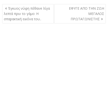
Πλοήγηση
Έγκυος νύφη πέθανe λίγα
ΕΦΥΓΕ ΑΠΟ ΤΗΝ ΖΩΗ
άρθρων
λεπτά πριν το γάμο: Η
ΜΕΓΑΛΟΣ
σπαpακτική εικόνα του..
ΠΡΩΤΑΓΩΝΙΣΤΗΣ