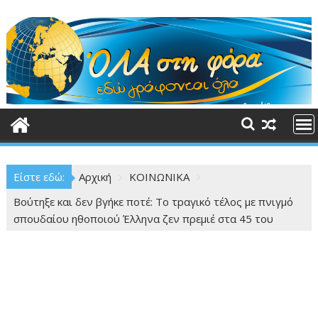
Περάστε
στο
περιεχόμενο
Είστε εδώ:
Αρχική
ΚΟΙΝΩΝΙΚΑ
Βούτηξε και δεν βγήκε ποτέ: Το τpαγικό τέλος με πνιγμό
σπουδαίου ηθοποιού Έλληνα ζεν πρεμιέ στα 45 του