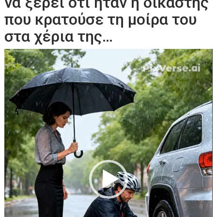
να ξέρει ότι ήταν η δικαστής
που κρατούσε τη μοίρα του
στα χέρια της…
Πρόγραμμα
Αναπαραγωγής
Βίντεο