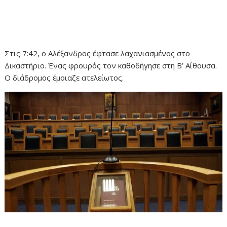
Στις 7:42, ο Αλέξανδρος έφτασε λαχανιασμένος στο
Δικαστήριο. Ένας φρουρός τον καθοδήγησε στη Β’ Αίθουσα.
Ο διάδρομος έμοιαζε ατελείωτος.