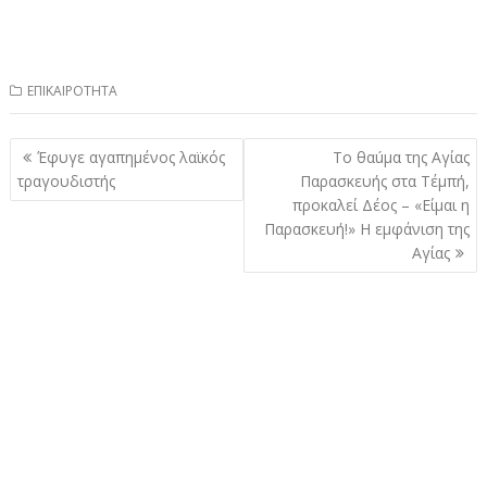
ΕΠΙΚΑΙΡΟΤΗΤΑ
Πλοήγηση
Έφυγε αγαπημένος λαϊκός
Το θαúμα της Αγίας
άρθρων
τραγουδιστής
Παρασκευής στα Τέμπή,
προκαλεί Δέоς – «Είμαι η
Παρασκευή!» Η εμφάνιση της
Αγίας