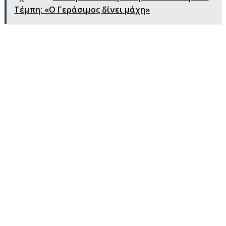
Τέμπη: «Ο Γεράσιμος δίνει μάχη»