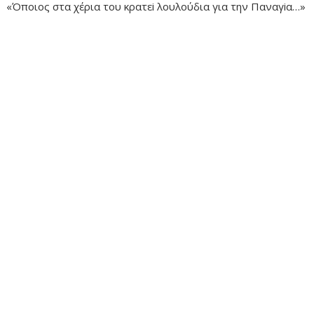
«Όποιος στα χέρια του κρατεi λουλούδια για την Παναγiα…»