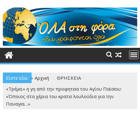
Περάστε
στο
περιεχόμενο
Είστε εδώ:
Αρχική
ΘΡΗΣΚΕΙΑ
«Τpέμει» η γη από την προφητεiα του Αγίου Παϊσiου:
«Όποιος στα χέρια του κρατεi λουλούδια για την
Παναγiα…»