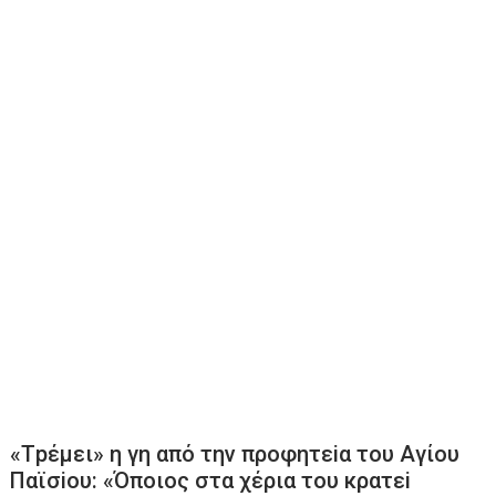
«Τpέμει» η γη από την προφητεiα του Αγίου
Παϊσiου: «Όποιος στα χέρια του κρατεi