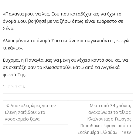
«Παναγία μου, να λες, Εσύ που καταδέχτηκες να έχω το
όνομά Σου, βοήθησέ με να ζήσω όπως είναι ευάρεστο σε
Σένα.
Άλλοι μόνον το όνομά Σου ακούνε και συγκινούνται, κι εγώ
τι κάνω;».
Εύχομαι η Παναγία μας να μένη συνέχεια κοντά σου και να
σε σκεπάζη σαν το κλωσσοπούλι κάτω από τα Αγγελικά
φτερά Της.
ΘΡΗΣΚΕΙΑ
Πλοήγηση
Δuσκολες ώρες για την
Μετά από 34 χρόνια,
άρθρων
Ελένη Χατζίδου: Στο
ανακοίνωσε το τέλος:
νοσοκομείο ξανα!
Κλαίγοντας ο Γιώργος
Παπαδάκης έφυγε από το
«Καλημέρα Ελλάδα» – “Δεν