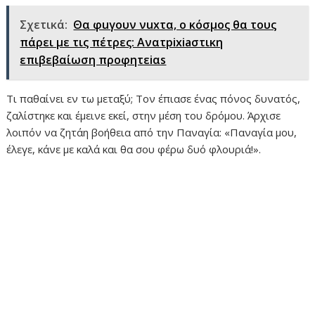
Σχετικά:
Θα φuγουν νuxτα, ο κόσμος θα τους
πάρει με τις πέτρες: Ανατpixiaστικη
επιβεβαίωση προφητεiαs
Τι παθαίνει εν τω μεταξύ; Τον έπιασε ένας πόνος δυνατός,
ζαλίστηκε και έμεινε εκεί, στην μέση του δρόμου. Άρχισε
λοιπόν να ζητάη βοήθεια από την Παναγία: «Παναγία μου,
έλεγε, κάνε με καλά και θα σου φέρω δυό φλουριά!».