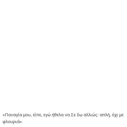
«Παναγία μου, είπε, εγώ ήθελα να Σε δω αλλιώς∙ απλή, όχι με
φλουριά».