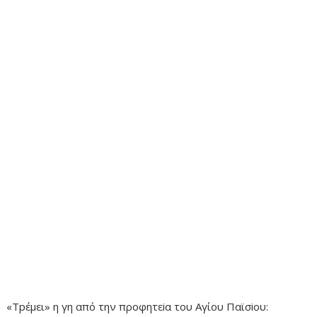
«Τpέμει» η γη από την προφητεiα του Αγίου Παϊσiου: