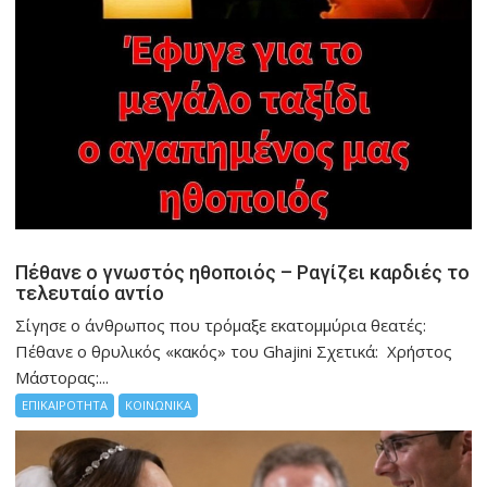
Πέθανε ο γνωστός ηθοποιός – Ραγίζει καρδιές το
τελευταίο αντίο
Σίγησε ο άνθρωπος που τρόμαξε εκατομμύρια θεατές:
Πέθανε ο θρυλικός «κακός» του Ghajini Σχετικά: Χρήστος
Μάστορας:...
ΕΠΙΚΑΙΡΟΤΗΤΑ
ΚΟΙΝΩΝΙΚΑ