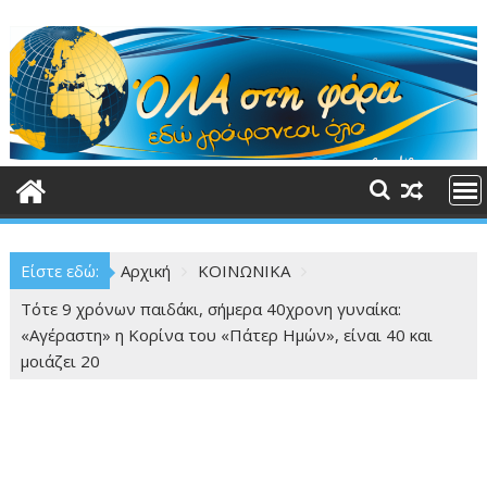
Περάστε
στο
περιεχόμενο
Είστε εδώ:
Αρχική
ΚΟΙΝΩΝΙΚΑ
Τότε 9 χρόνων παιδάκι, σήμερα 40χρονη γυναίκα:
«Αγέραστη» η Κορίνα του «Πάτερ Ημών», είναι 40 και
μοιάζει 20