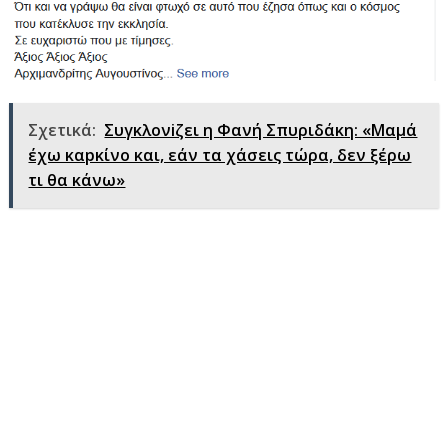
Σχετικά:
Συγκλονiζει η Φανή Σπυριδάκη: «Μαμά
έχω καpκίνο και, εάν τα χάσεις τώρα, δεν ξέρω
τι θα κάνω»