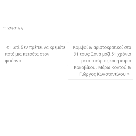
ΧΡΗΣΙΜΑ
Πλοήγηση
Γιατί δεν πρέπει να κρεμάτε
Κομψοί & αριστοκρατικοί στα
άρθρων
ποτέ μια πετσέτα στον
91 τους: Ξανά μαζί 51 χρόνια
φούρνο
μετά ο κύριος και η κυρία
Κοκοβίκου, Μάρω Κοντού &
Γιώργος Κωνσταντίνου