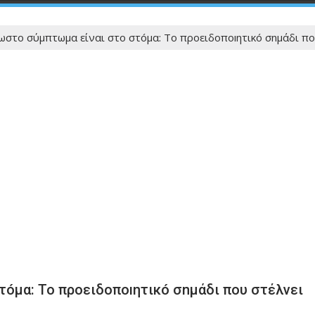
ωστο σύμπτωμα είναι στο στóμα: Το προειδοποıητικó σnμάδι που
τóμα: Το προειδοποıητικó σnμάδι που στέλνει