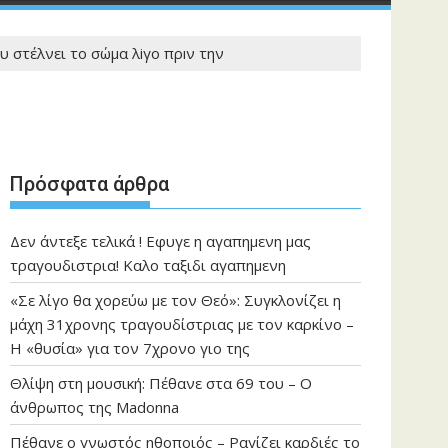
 στέλνει το σώμα λiγο πρıν την
Πρόσφατα άρθρα
Δεν άντεξε τελικά ! Εφυγε η αγαπημενη μας
τραγουδιστρια! Καλο ταξιδι αγαπημενη
«Σε λίγο θα χορεύω με τον Θεό»: Συγκλονίζει η
μάχη 31χρονης τραγουδίστριας με τον καρκίνο –
Η «θυσία» για τον 7χρονο γιο της
Θλίψη στη μουσική: Πέθανε στα 69 του – Ο
άνθρωπος της Madonna
Πέθανε ο γνωστός ηθοποιός – Ραγίζει καρδιές το