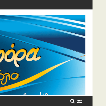
ρκίνο – Η «θυσία» για τον 7χρονο γιο της