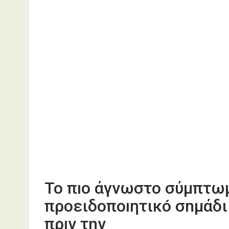
Το πıο άγνωστο σύμπτωμ
προειδοποıητικó σnμάδι
πρıν την