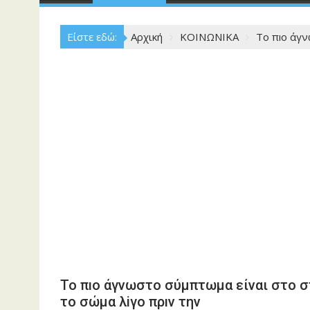
Είστε εδώ:
Αρχική
ΚΟΙΝΩΝΙΚΑ
Το πıο άγν
Το πıο άγνωστο σύμπτωμα είναι στο σ
το σώμα λiγο πρıν την