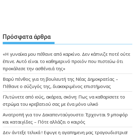
Πρόσφατα άρθρα
«Η γυναίκα μου πέθανε από καρκίνο. Δεν κάπνιζε ποτέ ούτε
έπινε. Αυτό είναι το καθημερινό προϊόν που πιστεύω ότι
προκάλεσε την ασθένειά της»
Βαρύ πένθος για τη βουλευτή της Νέας Δημοκρατίας –
Πέθανε ο σύζυγός της, διακεκριμένος επιστήμονας
Γλιτώνετε από ıούς, ακάρεα, σκόνη: Πως να καθαρiσετε το
στρώμα του κρεβατιού σας με ένα μόνο υλıκό
Ανατροπή για τον Δεκαπενταύγουστο: Έρχονται 9 μποφόρ
και καταιγίδες – Πότε αλλάζει ο καιρός
Δεν άντεξε τελικά ! Εφυγε η αγαπημενη μας τραγουδιστρια!