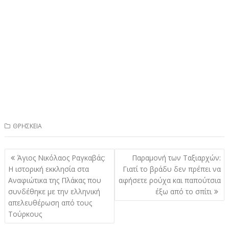
ΘΡΗΣΚΕΙΑ
Πλοήγηση
Άγιος Νικόλαος Ραγκαβάς:
Παραμoνή των Ταξιαρχών:
άρθρων
Η ιστορική εκκλησία στα
Γιατί το βράδυ δεν πρέπει να
Αναφιώτικα της Πλάκας που
αφήσετε ρούχα και παπούτσια
συνδέθηκε με την ελληνική
έξω από το σπίτι
απελευθέρωση από τους
Τούρκους