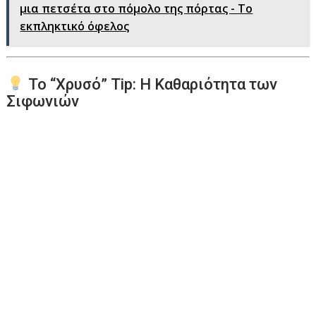
μια πετσέτα στο πόμολο της πόρτας - Το
εκπληκτικό όφελος
Το “Χρυσό” Tip: Η Καθαριότητα των
Σιφωνιών