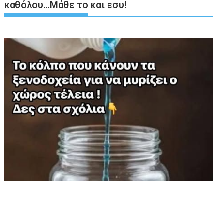
καθόλου…Μάθε το και εσυ!