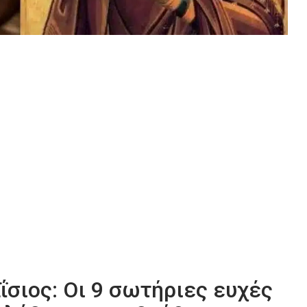
αΐσιος: Οι 9 σωτήριες ευχές