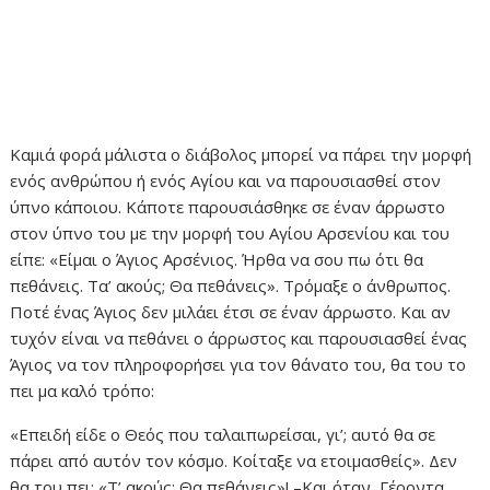
Καμιά φορά μάλιστα ο διάβολος μπορεί να πάρει την μορφή
ενός ανθρώπου ή ενός Αγίου και να παρουσιασθεί στον
ύπνο κάποιου. Κάποτε παρουσιάσθηκε σε έναν άρρωστο
στον ύπνο του με την μορφή του Αγίου Αρσενίου και του
είπε: «Είμαι ο Άγιος Αρσένιος. Ήρθα να σου πω ότι θα
πεθάνεις. Τα’ ακούς; Θα πεθάνεις». Τρόμαξε ο άνθρωπος.
Ποτέ ένας Άγιος δεν μιλάει έτσι σε έναν άρρωστο. Και αν
τυχόν είναι να πεθάνει ο άρρωστος και παρουσιασθεί ένας
Άγιος να τον πληροφορήσει για τον θάνατο του, θα του το
πει μα καλό τρόπο:
«Επειδή είδε ο Θεός που ταλαιπωρείσαι, γι’; αυτό θα σε
πάρει από αυτόν τον κόσμο. Κοίταξε να ετοιμασθείς». Δεν
θα του πει: «Τ’ ακούς; Θα πεθάνεις»! –Και όταν, Γέροντα,