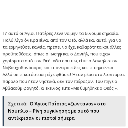
Γι’ αυτό οι Άγιοι Πατέρες λένε να μην τα δίνουμε σημασία.
Πολύ λίγα όνειρα είναι από τον Θεό, αλλά και αυτά, για να
τα ερμηνεύσει κανείς, πρέπει να έχει καθαρότητα και άλλες
προϋποθέσεις, όπως ο Ιωσήφ και ο Δανιήλ, που είχαν
χαρίσματα από τον Θεό. «Θα σου πω, είπε ο Δανιήλ στον
Ναβουχοδονόσορα, και τι όνειρο είδες και τι σημαίνει» .
Αλλά σε τι κατάσταση είχε φθάσει! Ήταν μέσα στα λιοντάρια,
παρόλο που ήταν νηστικά, δεν τον πείραζαν. Του πήγε ο
Αββακούμ φαγητό, κι εκείνος είπε «Με θυμήθηκε ο Θεός;».
Σχετικά:
Ο Άγιος Παΐσιος «ζωντανos» στο
Ναύπλιο – Ρiγη συγκiνησης με αυτό που
αντίκρισαν οι πιστοi σήμερα