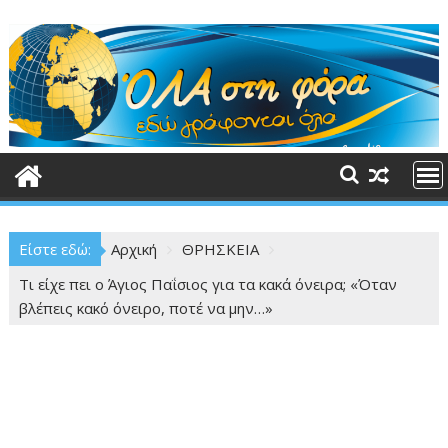
Περάστε
στο
περιεχόμενο
Είστε εδώ:
Αρχική
ΘΡΗΣΚΕΙΑ
Τι είχε πει ο Άγιος Παΐσιος για τα κακά όνειρα; «Όταν
βλέπεις κακό όνειρο, ποτέ να μην…»