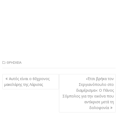
ΘΡΗΣΚΕΙΑ
Πλοήγηση
Αuτός είναι ο 60χρονος
«Έτσι βρήκα τον
άρθρων
μακελάρης της Λάρισας
Σεργιανόπουλο στο
διαμέρισμα»: Ο Πάνος
Σόμπολος για την εικόνα που
αντίκρισε μετά τη
δολοφονία