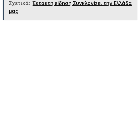
Σχετικά:
Έκτακτη εiδηση Συγκλονizει την Ελλάδα
μας