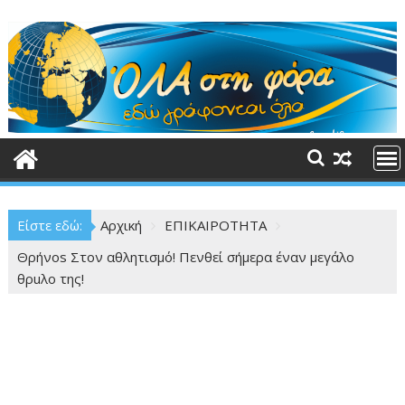
Περάστε
στο
περιεχόμενο
Είστε εδώ:
Αρχική
ΕΠΙΚΑΙΡΟΤΗΤΑ
Θρήνοs Στον αθλητισμό! Πενθεί σήμερα έναν μεγάλο
θρuλο της!