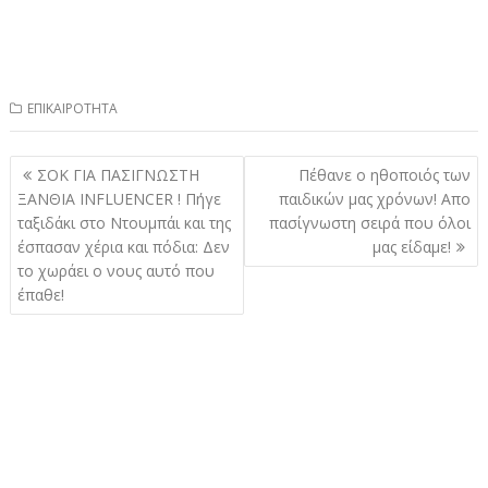
ΕΠΙΚΑΙΡΟΤΗΤΑ
Πλοήγηση
ΣOK ΓIA ΠΑΣΙΓΝΩΣΤΗ
Πέθανε ο ηθοποιός των
άρθρων
ΞΑΝΘΙΑ INFLUENCER ! Πήγε
παιδικών μας χρόνων! Απο
ταξιδάκι στο Ντουμπάι και της
πασίγνωστη σειρά που όλοι
έσπασαν χέρια και πόδια: Δεν
μας είδαμε!
το χωράει ο νους αυτό που
έπαθε!