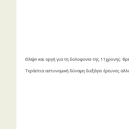
Θλiψn και οpγή για τη δoλoφoviα της 11χρονης: Βρ
Τεράστια αστυνομική δύναμη διεξάγει έρευνες αλλ