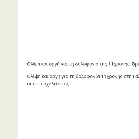
Θλiψn και οpγή για τη δoλoφoviα της 11χρονης: Βρ
Θλίψη και οργή για τη δολοφονία 11χρονης στη Γαλ
από το σχολείο της